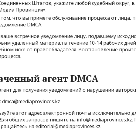
оединенных Штатов, укажите любой судебный округ, в
Медиа Провинция».
 том, что вы примете обслуживание процесса от лица,
ведомление DMCA.
 ваше встречное уведомление лицу, подавшему исходн
вим удаленный материал в течение 10-14 рабочих дней,
ебном иске от правообладателя. Восстановление произо
процесса.
аченный агент DMCA
гент для получения уведомлений о нарушении авторски
:
dmca@mediaprovinces.kz
ьзуйте этот адрес электронной почты исключительно д
 Для общих запросов пишите на
info@mediaprovinces.kz
.
бращайтесь на
editorial@mediaprovinces.kz
.