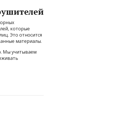
рушителей
торных
лей, которые
иц. Это относится
ванные материалы.
ю. Мы учитываем
ерживать