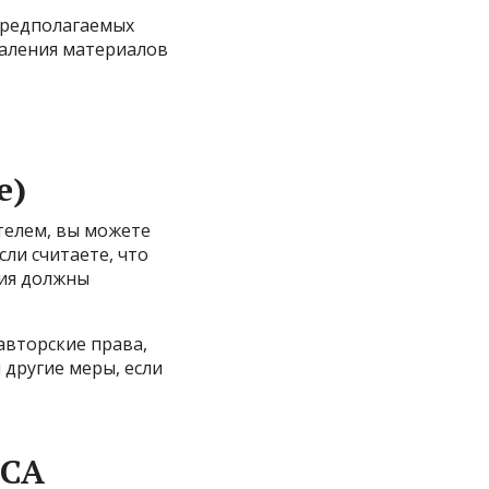
предполагаемых
даления материалов
e)
телем, вы можете
ли считаете, что
ния должны
вторские права,
 другие меры, если
MCA