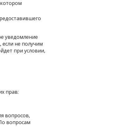
 котором
 предоставившего
ое уведомление
 если не получим
йдет при условии,
х прав:
ля вопросов,
 По вопросам