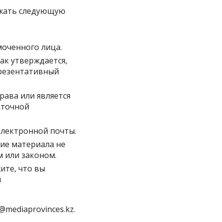
ржать следующую
моченного лица.
ак утверждается,
презентативный
рава или является
аточной
электронной почты.
ние материала не
 или законом.
ите, что вы
й
@mediaprovinces.kz
.