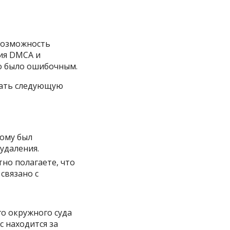
 возможность
ия DMCA и
но было ошибочным.
жать следующую
рому был
удаления.
тно полагаете, что
связано с
о окружного суда
с находится за