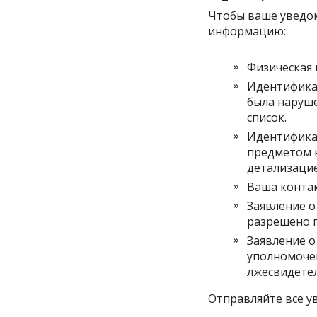
Чтобы ваше уведо
информацию:
Физическая 
Идентификац
была наруше
список.
Идентификац
предметом 
детализацие
Ваша контак
Заявление о
разрешено п
Заявление о
уполномочен
лжесвидетел
Отправляйте все у