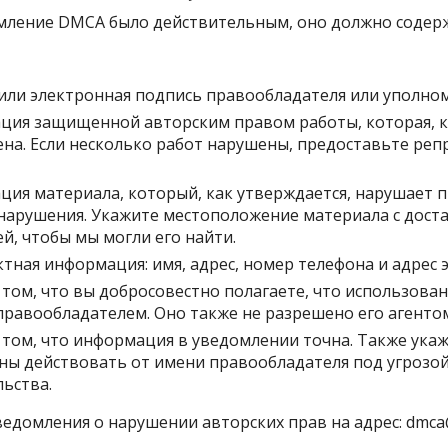
мление DMCA было действительным, оно должно соде
или электронная подпись правообладателя или уполно
ия защищенной авторским правом работы, которая, к
на. Если несколько работ нарушены, предоставьте ре
ия материала, который, как утверждается, нарушает п
нарушения. Укажите местоположение материала с дост
й, чтобы мы могли его найти.
тная информация: имя, адрес, номер телефона и адрес 
 том, что вы добросовестно полагаете, что использова
равообладателем. Оно также не разрешено его агентом
 том, что информация в уведомлении точна. Также укаж
ы действовать от имени правообладателя под угрозо
ьства.
ведомления о нарушении авторских прав на адрес:
dmca