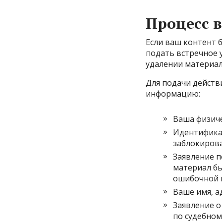
Процесс 
Если ваш контент 
подать встречное 
удалении материал
Для подачи дейст
информацию:
Ваша физиче
Идентификац
заблокирова
Заявление п
материал бы
ошибочной 
Ваше имя, а
Заявление о
по судебном